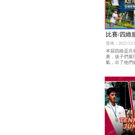
比賽/四維
得/五年級
發佈：2025/12/
本屆四維盃共有
賽，孩子們展現
氣，出了他們