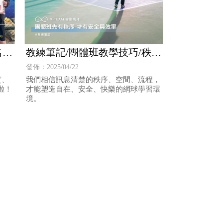
名
教練筆記/團體班教學技巧/秩
/季
序/口令/安全/責任/效率
發佈：2025/04/22
芠、
我們相信訊息清楚的秩序、空間、流程，
啦！
才能塑造自在、安全、快樂的網球學習環
境。