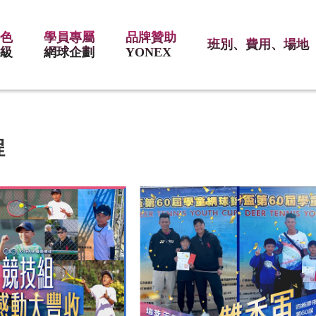
特色
學員專屬
品牌贊助
班別、費用、場地
分級
網球企劃
YONEX
程