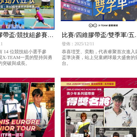
膠帶盃/競技組參賽心
比賽/四維膠帶盃/雙季軍/五
/三年級
級/三年級
11
發佈：2025/12/11
 14 位競技組小選手參
恭喜塏芠、奕勳，代表睿聚首次進入
X-TEAM一貫的堅持與勇
盃準決賽，站上兒童網球最大盛會的
的突破與成長。
台。