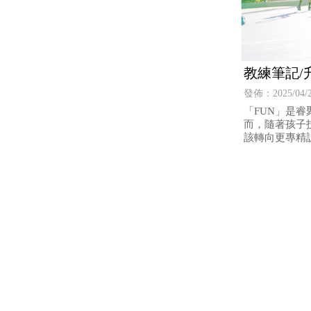
教練筆記/
知道的事
發佈：2025/04/
「FUN」是
而，隨著孩子
該轉向更專精