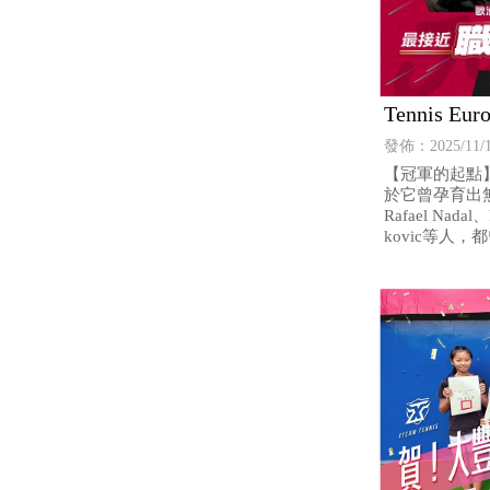
Tennis Eur
介紹/ ESA J
發佈：2025/11/
格賽系列
【冠軍的起點
於它曾孕育出
Rafael Nadal
kovic等人，都曾