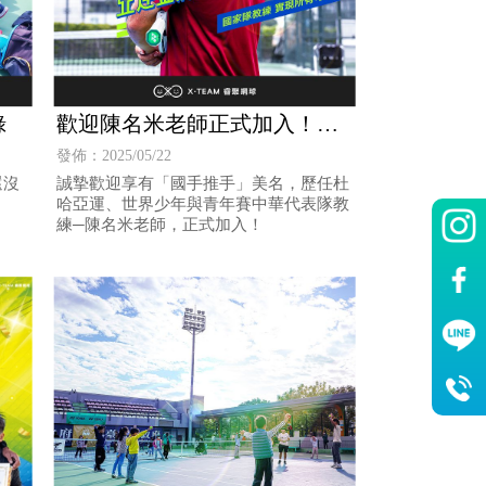
錄
歡迎陳名米老師正式加入！任
職瑞巨總教練
發佈：2025/05/22
還沒
誠摯歡迎享有「國手推手」美名，歷任杜
哈亞運、世界少年與青年賽中華代表隊教
練─陳名米老師，正式加入！