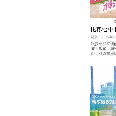
比賽/台中
賽大豐收
發佈：2025/06/
競技部成立後的
披上戰袍，陣
盃，成為當日