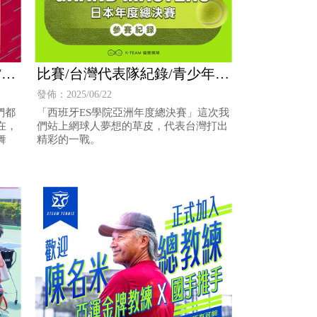
/得
比賽/台灣代表隊紀錄/青少年年
台灣
終挑戰賽/西班牙ES學院亞洲年
發佈：2025/06/22
度總決賽
他們都
「西班牙ES學院亞洲年度總決賽」這次我
在，
們站上網球人夢想的草皮，代表台灣打出
舞
精彩的一戰。