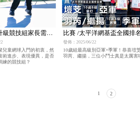
升級競技組家長需要
比賽 /太平洋網基盃全國排
賽/10歲男單/10歲男雙/亞軍
22
發佈：2025/06/22
軍
睿聚兒童網球入門的初衷，然
10歲組最高級別亞軍+季軍！恭喜塏
技術進步、表現優異，是否
羽芮、繼揚，三位小鬥士真是太厲害
訓練的競技組？
1
2