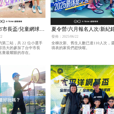
市市長盃/兒童網球比
夏令營/六月報名人次/新紀
22
發佈：2025/06/22
第二站，共 22 位小選手
全梯次新、舊生人數已達110人次，
容浩大的參加了台中市長
填表的家長們趕快喔。
比賽最耀眼的存在。