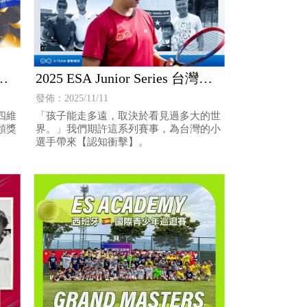
年
2025 ESA Junior Series 台灣資
格賽 舉辦緣由 / 賽事期許
發佈：2025/11/11
四維
「孩子能走多遠，取決於看見過多大的世
頒獎
界。」我們期許這系列賽事，為台灣的小
選手帶來【認知衝擊】。