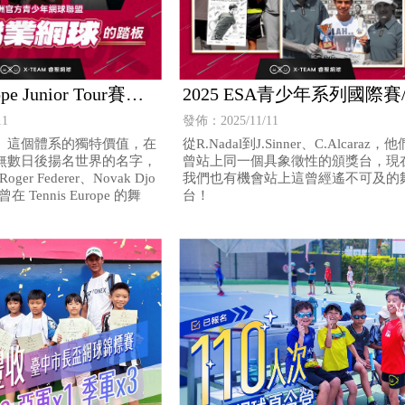
ope Junior Tour賽事
2025 ESA青少年系列國際賽
unior Series 台灣資
獎名將/ESA Junior Series 
11
發佈：2025/11/11
報導
資格賽系列報導
】這個體系的獨特價值，在
從R.Nadal到J.Sinner、C.Alcaraz，
無數日後揚名世界的名字，
曾站上同一個具象徵性的頒獎台，現
、Roger Federer、Novak Djo
我們也有機會站上這曾經遙不可及的
在 Tennis Europe 的舞
台！