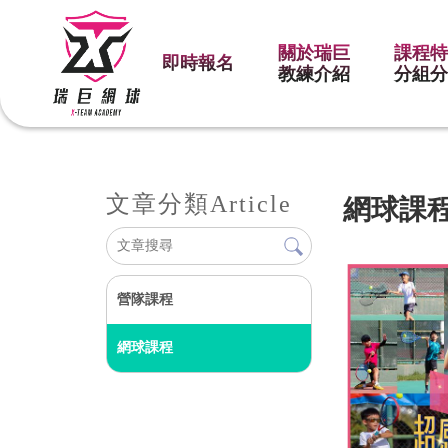
關於瑞巨
課程
即時報名
教練介紹
分組
文章分類
Article
網球課
營隊課程
網球課程