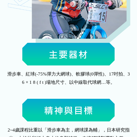
滑步車、紅球(-75%彈力大網球)、軟膠球(0彈性)、17吋拍、3
6 × 1 8 ( f t )場地尺寸、以中線取代球網…等。
2~4歲課程比重以「滑步車為主，網球課為輔」，日本研究指