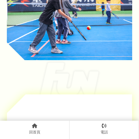
「課程綱要」
1. 使用器材接住彈跳球。
回首頁
電話