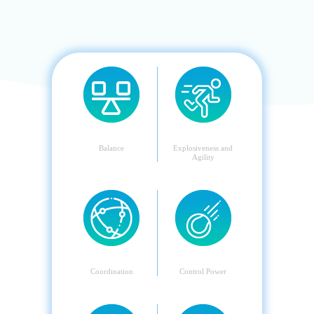
平衡
爆發與敏捷
Balance
Explosiveness and
Agility
協調性
控制力
Coordination
Control Power