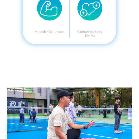
肌耐力
心肺能力
Muscular Endurance
Cardiorespiratory
Fitness