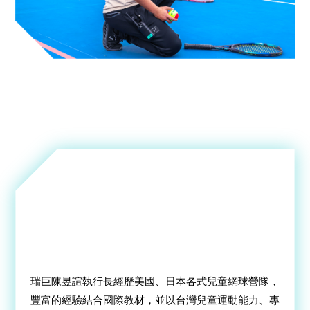
遊戲
訓練
「專業
與
遊戲中領悟網球技巧」
「FUN」
才是兒童參與運動的本質
好玩才有無限可能。
瑞巨陳昱諠執行長經歷美國、日本各式兒童網球營隊，
豐富的經驗結合國際教材，並以台灣兒童運動能力、專