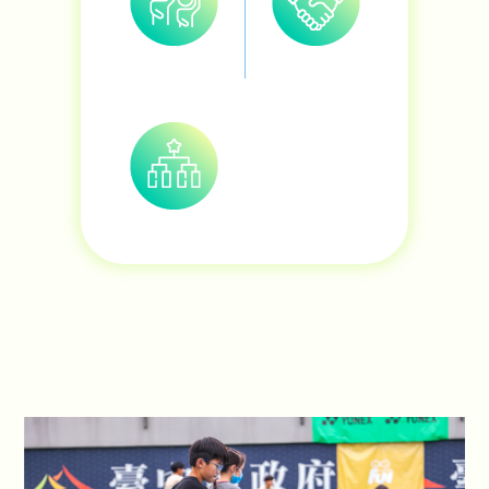
模仿
合作
闖關