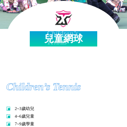
Children’s
兒童網球
Tennis
Children’s Tennis
課程對象與分級
2~3歲幼兒
4~6歲兒童
7~9歲學童