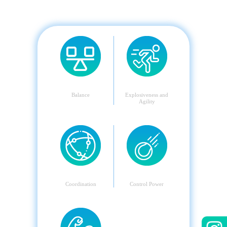
平衡
爆發與敏捷
Balance
Explosiveness and
Agility
協調性
控制力
Coordination
Control Power