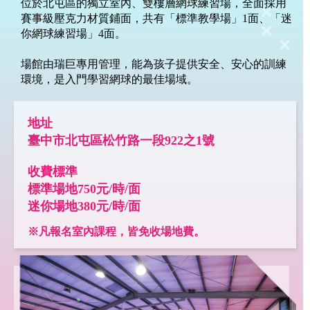
位於北屯區的獨立室內、雙樓層網球練習場，全面採用
賽事級壓克力材質鋪面，共有「標準教學場」1面、「迷
你網球練習場」4面。
場館由瑞巨專用管理，能為孩子提供安全、安心的訓練
環境，是入門學習網球的最佳場域。
地址
臺中市北屯區松竹路一段922之1號
收費標準
標準場地750元/時/面
迷你場地380元/時/面
※凡報名室內課程，皆免收場地費。