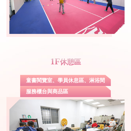
1F
休憩區
童書閱覽室、學員休息區、淋浴間
服務櫃台與商品區