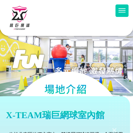
X-TEAM瑞巨網球室內館