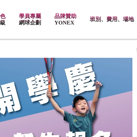
特色
學員專屬
品牌贊助
班別、費用、場地
分級
網球企劃
YONEX