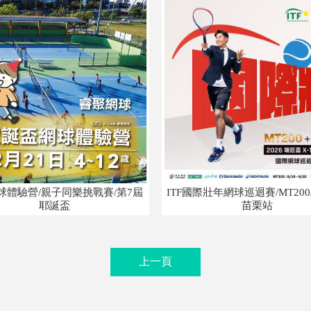
球體驗營/親子同樂挑戰賽/第7屆
ITF國際壯年網球巡迴賽/MT200/
耶誕盃
苗栗站
上一頁