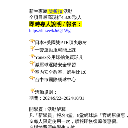
新生專屬
雙折扣
活動
全項目最高現折4,320元/人
即時專人說明 / 報名：
https://lin.ee/kJuQ1Wg
日本+美國雙PTR頂尖教材
一套運動服就能上課
Yonex公用球拍免買球具
減壓球逐階安全學習
室內安全教室、師生比1:6
台中市國際網球中心
活動規則：
期間：2024/9/22~2024/10/31
開學慶！活動解釋：
凡「新學員」報名4堂、8堂網球課「官網原優惠
※每人限定使用一次，續報即恢復原優惠價。
※場地費須由學生支付。