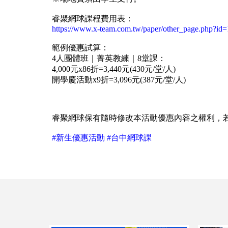
睿聚網球課程費用表：
https://www.x-team.com.tw/paper/other_page.php?id
範例優惠試算：
4人團體班｜菁英教練｜8堂課：
4,000元x86折=3,440元(430元/堂/人)
開學慶活動x9折=3,096元(387元/堂/人)
睿聚網球保有隨時修改本活動優惠內容之權利，
#新生優惠活動 #台中網球課